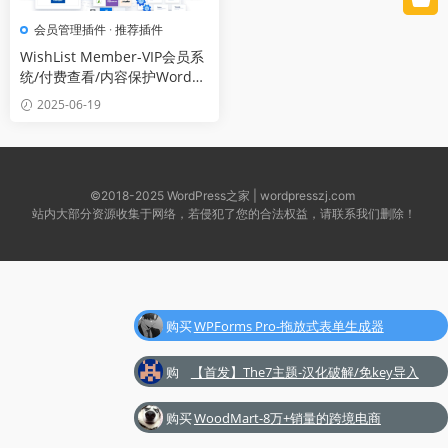
会员管理插件
·
推荐插件
WishList Member-VIP会员系
统/付费查看/内容保护WordPr
ess插件[更至v3.27.15]
2025-06-19
©2018-2025 WordPress之家 |
wordpresszj.com
站内大部分资源收集于网络，若侵犯了您的合法权益，请联系我们删除！
购买
WPForms Pro-拖放式表单生成器
了
WordPress插件[更至v1.9.5]
购
【首发】The7主题-汉化破解/免key导入
买
demo/安装插件[更至v12.4.0]
购买
WoodMart-8万+销量的跨境电商
了
了
WordPress主题[更至v8.3.9]