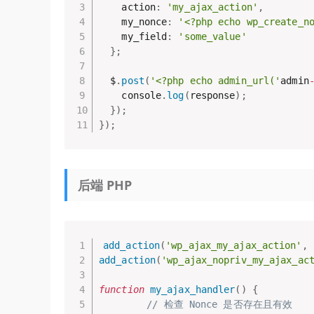
    action
:
'my_ajax_action'
,
    my_nonce
:
'<?php echo wp_create_n
    my_field
:
'some_value'
}
;
  $
.
post
(
'<?php echo admin_url('
admin
    console
.
log
(
response
)
;
}
)
;
}
)
;
后端 PHP
add_action
(
'wp_ajax_my_ajax_action'
,
add_action
(
'wp_ajax_nopriv_my_ajax_ac
function
my_ajax_handler
(
)
{
// 检查 Nonce 是否存在且有效