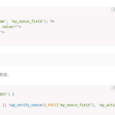
ame'
,
'my_nonce_field'
)
;
?>
"
value
=
"
"
>
t
"
>
否有效。
OST'
)
{
)
||
!
wp_verify_nonce
(
$_POST
[
'my_nonce_field'
]
,
'my_acti