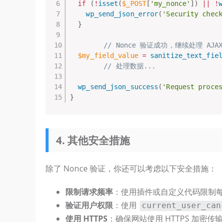
if
(
!
isset
(
$_POST
[
'my_nonce'
]
)
||
!
wp_send_json_error
(
'Security chec
}
// Nonce 验证成功，继续处理 AJA
$my_field_value
=
sanitize_text_fie
// 处理数据...
wp_send_json_success
(
'Request proce
}
4. 其他安全措施
除了 Nonce 验证，你还可以考虑以下安全措施：
限制请求频率
：使用插件或自定义代码限制
验证用户权限
：使用
current_user_can
使用 HTTPS
：确保网站使用 HTTPS 加密传