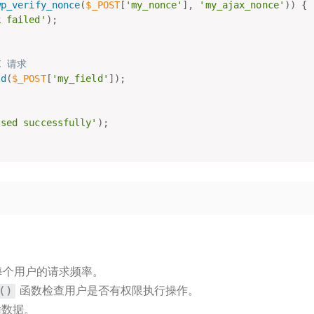
wp_verify_nonce
(
$_POST
[
'my_nonce'
]
,
'my_ajax_nonce'
)
)
{
k failed'
)
;
X 请求
ld
(
$_POST
[
'my_field'
]
)
;
ssed successfully'
)
;
每个用户的请求频率。
函数检查用户是否有权限执行操作。
()
输数据。