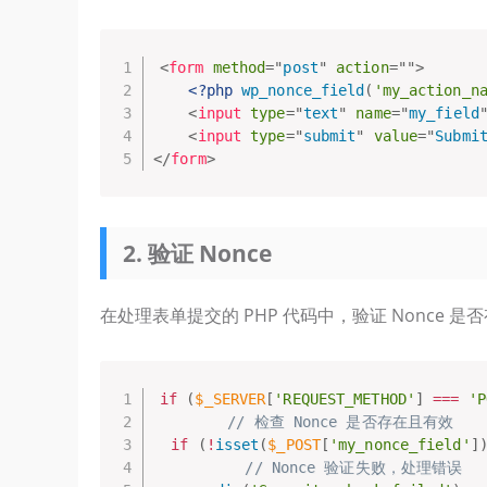
<
form
method
=
"
post
"
action
=
"
"
>
<?php
wp_nonce_field
(
'my_action_n
<
input
type
=
"
text
"
name
=
"
my_field
<
input
type
=
"
submit
"
value
=
"
Submi
</
form
>
2. 验证 Nonce
在处理表单提交的 PHP 代码中，验证 Nonce 是
if
(
$_SERVER
[
'REQUEST_METHOD'
]
===
'P
// 检查 Nonce 是否存在且有效
if
(
!
isset
(
$_POST
[
'my_nonce_field'
]
// Nonce 验证失败，处理错误