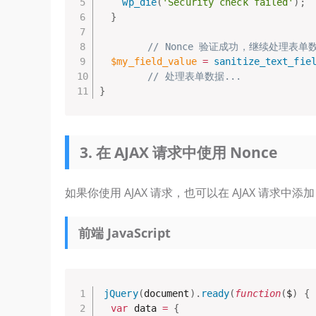
wp_die
(
'Security check failed'
)
;
}
// Nonce 验证成功，继续处理表单
$my_field_value
=
sanitize_text_fie
// 处理表单数据...
}
3. 在 AJAX 请求中使用 Nonce
如果你使用 AJAX 请求，也可以在 AJAX 请求中添加 
前端 JavaScript
jQuery
(
document
)
.
ready
(
function
(
$
)
{
var
 data 
=
{