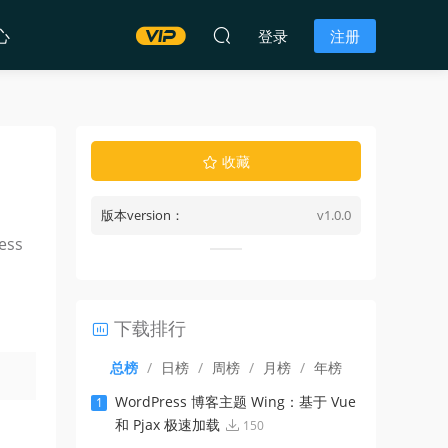
心
登录
注册
收藏
版本version：
v1.0.0
ss
下载排行
总榜
/
日榜
/
周榜
/
月榜
/
年榜
WordPress 博客主题 Wing：基于 Vue
1
和 Pjax 极速加载
150