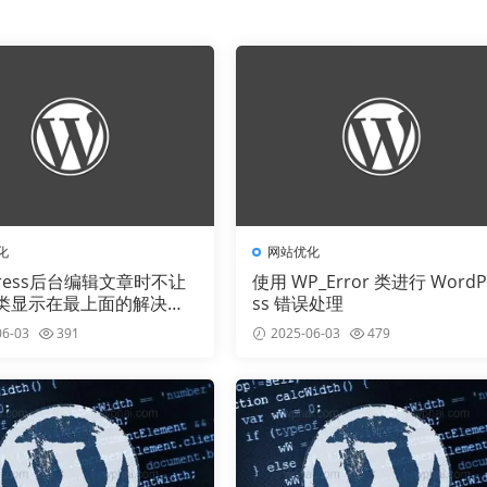
化
网站优化
press后台编辑文章时不让
使用 WP_Error 类进行 WordP
类显示在最上面的解决办
ss 错误处理
6-03
391
2025-06-03
479