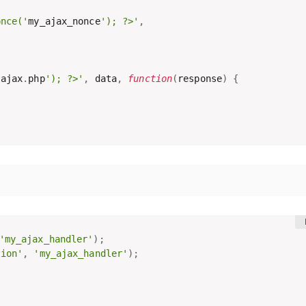
once('
my_ajax_nonce
'); ?>'
,
-
ajax
.
php
'); ?>'
,
 data
,
function
(
response
)
{
'my_ajax_handler'
)
;
tion'
,
'my_ajax_handler'
)
;