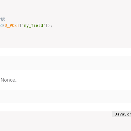
数据
ld
(
$_POST
[
'my_field'
]
)
;
Nonce。