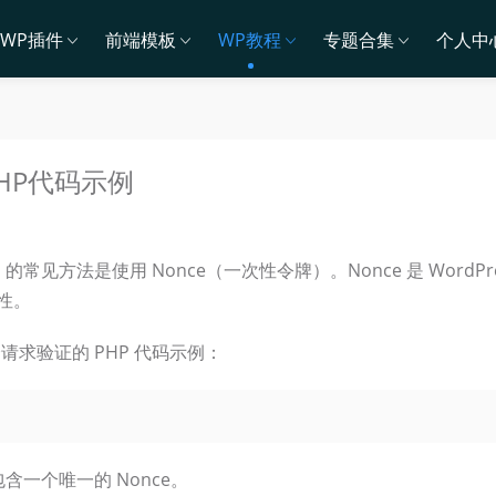
WP插件
前端模板
WP教程
专题合集
个人中
PHP代码示例
）的常见方法是使用 Nonce（一次性令牌）。Nonce 是 WordPre
性。
安全请求验证的 PHP 代码示例：
含一个唯一的 Nonce。