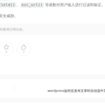
、
等函数对用户输入进行过滤和验证。
field()
esc_url()
安全威胁。
转载请注明出处。
0
0
wordpress如何在发布文章时自动选